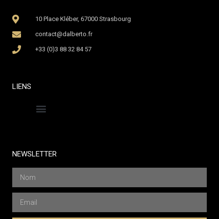
10 Place Kléber, 67000 Strasbourg
contact@dalberto.fr
+33 (0)3 88 32 84 57
LIENS
Politique de confidentialité
Mentions légales
Nos engagements
NEWSLETTER