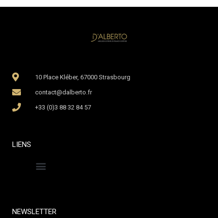
10 Place Kléber, 67000 Strasbourg
contact@dalberto.fr
+33 (0)3 88 32 84 57
LIENS
Politique de confidentialité
Mentions légales
Nos engagements
NEWSLETTER