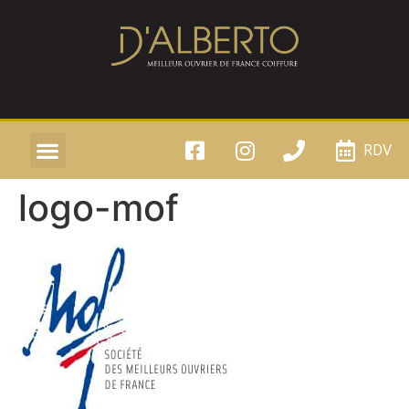
RDV
logo-mof